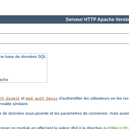
Serveur HTTP Apache Versio
 d'une base de données SQL
pache
et
d'authentifier les utilisateurs en les 
th_digest
mod_auth_basic
nalité similaire.
ase de données sous-jacente et les paramètres de connexion, mais aussi
voquer ce module en affectant la valeur
à la directive
dbd
AuthBasicPr