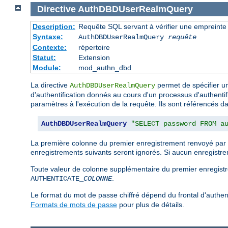
Directive
AuthDBDUserRealmQuery
Description:
Requête SQL servant à vérifier une empreinte de
Syntaxe:
AuthDBDUserRealmQuery
requête
Contexte:
répertoire
Statut:
Extension
Module:
mod_authn_dbd
La directive
permet de spécifier un
AuthDBDUserRealmQuery
d'authentification donnés au cours d'un processus d'authentific
paramètres à l'exécution de la requête. Ils sont référencés da
AuthDBDUserRealmQuery
"SELECT password FROM a
La première colonne du premier enregistrement renvoyé par l
enregistrements suivants seront ignorés. Si aucun enregistrem
Toute valeur de colonne supplémentaire du premier enregist
.
AUTHENTICATE_
COLONNE
Le format du mot de passe chiffré dépend du frontal d'authent
Formats de mots de passe
pour plus de détails.