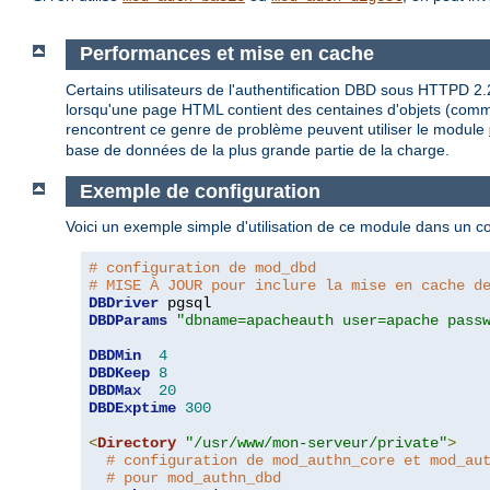
Performances et mise en cache
Certains utilisateurs de l'authentification DBD sous HTTPD 2
lorsqu'une page HTML contient des centaines d'objets (comme d
rencontrent ce genre de problème peuvent utiliser le module
base de données de la plus grande partie de la charge.
Exemple de configuration
Voici un exemple simple d'utilisation de ce module dans un c
# configuration de mod_dbd
# MISE À JOUR pour inclure la mise en cache d
DBDriver
DBDParams
"dbname=apacheauth user=apache pass
DBDMin
4
DBDKeep
8
DBDMax
20
DBDExptime
300
<
Directory
"/usr/www/mon-serveur/private"
>
# configuration de mod_authn_core et mod_au
# pour mod_authn_dbd