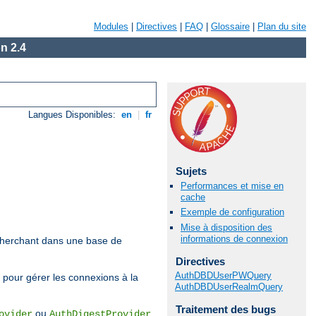
Modules
|
Directives
|
FAQ
|
Glossaire
|
Plan du site
n 2.4
Langues Disponibles:
en
|
fr
Sujets
Performances et mise en
cache
Exemple de configuration
Mise à disposition des
informations de connexion
recherchant dans une base de
Directives
AuthDBDUserPWQuery
 pour gérer les connexions à la
AuthDBDUserRealmQuery
Traitement des bugs
ou
.
ovider
AuthDigestProvider