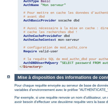
AuthType
Basic
AuthName
"Mon serveur"
# Pour mettre en cache les données d'authen
# avant dbd
AuthBasicProvider
 socache dbd

# Aussi nécessaire à la mise en cache : dir
# cache les recherches dbd !
AuthnCacheProvideFor
 dbd

AuthnCacheContext
 mon-serveur

# configuration de mod_authz_core
Require
 valid-user

# la requête SQL de mod_authn_dbd pour auth
AuthDBDUserPWQuery
"SELECT password FROM au
</
Directory
>
Mise à disposition des informations de con
Pour chaque requête envoyée au serveur de base de données,
variables d'environnement avec le préfixe "AUTHENTICATE_
Par exemple, si une requête renvoie un nom d'utilisateur, 
avoir besoin d'effectuer une deuxième requête vers la base 