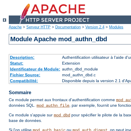
Apache
>
Serveur HTTP
>
Documentation
>
Version 2.4
>
Modules
Module Apache mod_authn_dbd
Description:
Authentification utilisateur à l'aide
Statut:
Extension
Identificateur de Module:
authn_dbd_module
Fichier Source:
mod_authn_dbd.c
Compatibilité:
Disponible depuis la version 2.1 d'A
Sommaire
Ce module permet aux frontaux d'authentification comme
mod_au
données SQL.
, par exemple, fournit une fonction
mod_authn_file
Ce module s'appuie sur
pour spécifier le pilote de la b
mod_dbd
base de données.
Si l'on utilise
ou
, on peut in
mod_auth_basic
mod_auth_digest