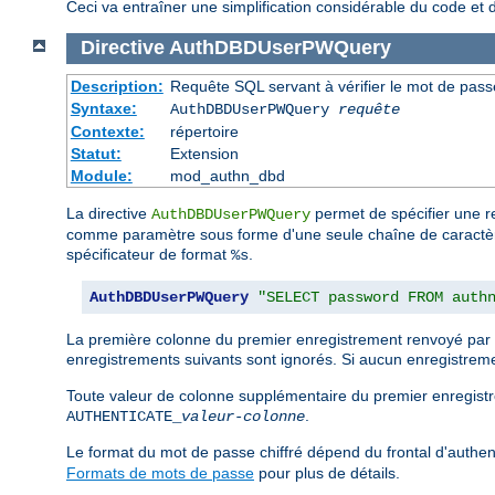
Ceci va entraîner une simplification considérable du code et 
Directive
AuthDBDUserPWQuery
Description:
Requête SQL servant à vérifier le mot de passe
Syntaxe:
AuthDBDUserPWQuery
requête
Contexte:
répertoire
Statut:
Extension
Module:
mod_authn_dbd
La directive
permet de spécifier une req
AuthDBDUserPWQuery
comme paramètre sous forme d'une seule chaîne de caractères 
spécificateur de format
.
%s
AuthDBDUserPWQuery
"SELECT password FROM auth
La première colonne du premier enregistrement renvoyé par l
enregistrements suivants sont ignorés. Si aucun enregistremen
Toute valeur de colonne supplémentaire du premier enregist
.
AUTHENTICATE_
valeur-colonne
Le format du mot de passe chiffré dépend du frontal d'authent
Formats de mots de passe
pour plus de détails.