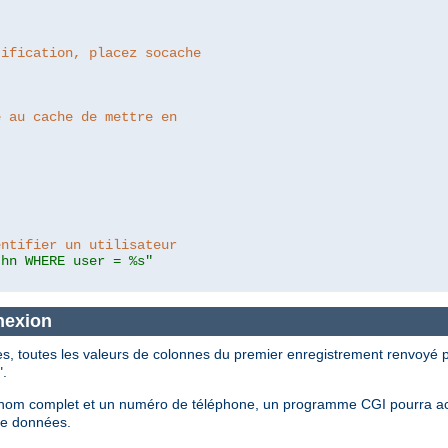
tification, placez socache
e au cache de mettre en
entifier un utilisateur
thn WHERE user = %s"
nexion
 toutes les valeurs de colonnes du premier enregistrement renvoyé pa
".
un nom complet et un numéro de téléphone, un programme CGI pourra a
de données.