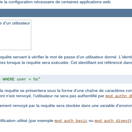
de la configuration nécessaire de certaines applications web.
 d'un utilisateur
uête servant à vérifier le mot de passe d'un utilisateur donné. L'identif
lorsque la requête sera exécutée. Cet identifiant est référencé dans l
n WHERE user = %s"
a requête se présentera sous la forme d'une chaîne de caractères cont
t n'est renvoyé, l'utilisateur ne sera pas authentifié par
mod_authn_d
rement renvoyé par la requête sera stockée dans une variable d'envir
ification utilisé (par exemple
ou
)
mod_auth_basic
mod_auth_digest