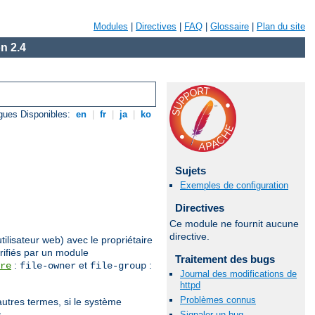
Modules
|
Directives
|
FAQ
|
Glossaire
|
Plan du site
n 2.4
gues Disponibles:
en
|
fr
|
ja
|
ko
Sujets
Exemples de configuration
Directives
Ce module ne fournit aucune
directive.
utilisateur web) avec le propriétaire
rifiés par un module
Traitement des bugs
:
et
:
re
file-owner
file-group
Journal des modifications de
httpd
Problèmes connus
autres termes, si le système
.
Signaler un bug