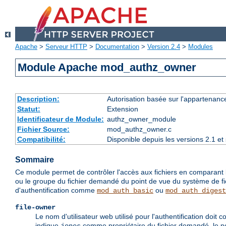
Apache
>
Serveur HTTP
>
Documentation
>
Version 2.4
>
Modules
Module Apache mod_authz_owner
Description:
Autorisation basée sur l'appartenance
Statut:
Extension
Identificateur de Module:
authz_owner_module
Fichier Source:
mod_authz_owner.c
Compatibilité:
Disponible depuis les versions 2.1 e
Sommaire
Ce module permet de contrôler l'accès aux fichiers en comparant l'ide
ou le groupe du fichier demandé du point de vue du système de fich
d'authentification comme
ou
mod_auth_basic
mod_auth_digest
file-owner
Le nom d'utilisateur web utilisé pour l'authentification doi
indique
comme propriétaire du fichier demandé, le nom