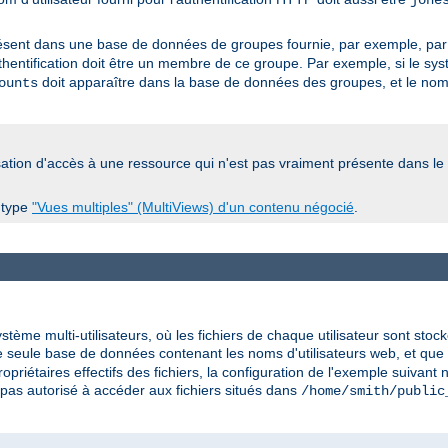
jone
ésent dans une base de données de groupes fournie, par exemple, pa
'authentification doit être un membre de ce groupe. Par exemple, si le s
doit apparaître dans la base de données des groupes, et le nom d
ounts
orisation d'accès à une ressource qui n'est pas vraiment présente dans le
u type
"Vues multiples" (MultiViews) d'un contenu négocié
.
me multi-utilisateurs, où les fichiers de chaque utilisateur sont stoc
ne seule base de données contenant les noms d'utilisateurs web, et que 
riétaires effectifs des fichiers, la configuration de l'exemple suivant 
pas autorisé à accéder aux fichiers situés dans
/home/smith/public