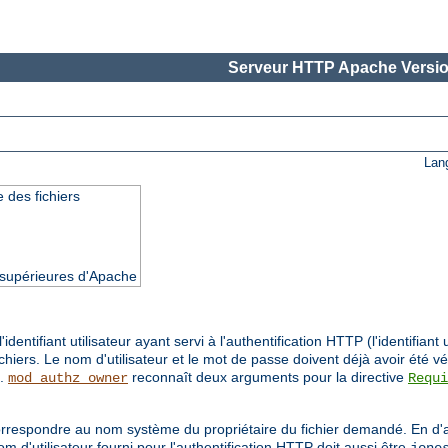
Serveur HTTP Apache Versio
Lan
 des fichiers
t supérieures d'Apache
ntifiant utilisateur ayant servi à l'authentification HTTP (l'identifiant 
iers. Le nom d'utilisateur et le mot de passe doivent déjà avoir été vé
.
reconnaît deux arguments pour la directive
mod_authz_owner
Requi
t correspondre au nom système du propriétaire du fichier demandé. En d'
 d'utilisateur fourni pour l'authentification HTTP doit aussi être