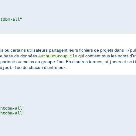
htdbm-all"
s où certains utilisateurs partagent leurs fichiers de projets dans
~/pu
eule base de données
qui contient tous les noms d'u
AuthDBMGroupFile
appartenir au moins au groupe
. En d'autres termes, si
et
foo
jones
smi
de chacun d'entre eux.
oject-foo
.htdbm-all"
.htdbm-all"