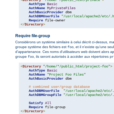
<
Directory
"/home/*/public_html/private"
>
AuthType
Basic
AuthName
MyPrivateFiles
AuthBasicProvider
 dbm

AuthDBMUserFile
"/usr/local/apache2/etc/.
Require
</
Directory
>
Require file-group
Considérons un système similaire à celui décrit ci-dessus, mai
groupe système des fichiers est
, et il n'existe qu'une s
foo
d'appartenance. Ces noms d'utilisateurs web doivent alors 
groupe
, ils seront autorisés à accéder aux répertoires
foo
pr
<
Directory
"/home/*/public_html/project-foo"
>
AuthType
Basic
AuthName
"Project Foo Files"
AuthBasicProvider
 dbm

# combined user/group database
AuthDBMUserFile
"/usr/local/apache2/etc/
AuthDBMGroupFile
"/usr/local/apache2/etc/
Satisfy
All
Require
</
Directory
>