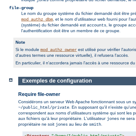
jones
file-group
Le nom du groupe système du fichier demandé doit être pr
, et le nom d'utilisateur web fourni pour l
mod_authz_dbm
(système) du fichier demandé est
, le groupe
accounts
acc
l'authentification doit être un membre de ce groupe.
Note
Si le module
est utilisé pour vérifier l'aut
mod_authz_owner
d'autres termes une ressource virtuelle), il refusera l'accès.
En particulier, il n'accordera jamais l'accès à une ressource d
Exemples de configuration
Require file-owner
Considérons un serveur Web Apache fonctionnant sous un systè
. En supposant qu'il n'existe qu'u
~/public_html/private
correspondent aux noms d'utilisateurs système qui sont les prop
aux fichiers qu'à leur propriétaire. L'utilisateur
ne sera 
jones
propriétaire ne soit
au lieu de
.
jones
smith