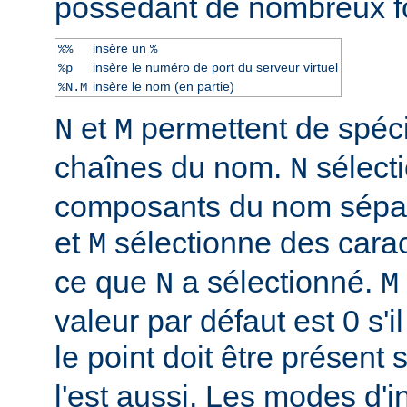
possèdant de nombreux f
insère un
%%
%
insère le numéro de port du serveur virtuel
%p
insère le nom (en partie)
%N.M
et
permettent de spéci
N
M
chaînes du nom.
sélect
N
composants du nom sépar
et
sélectionne des caract
M
ce que
a sélectionné.
N
M
valeur par défaut est 0 s'il
le point doit être présent 
l'est aussi. Les modes d'i