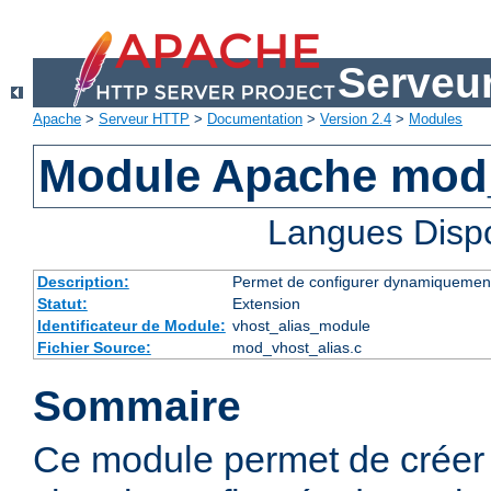
Serveu
Apache
>
Serveur HTTP
>
Documentation
>
Version 2.4
>
Modules
Module Apache mod_
Langues Disp
Description:
Permet de configurer dynamiquement
Statut:
Extension
Identificateur de Module:
vhost_alias_module
Fichier Source:
mod_vhost_alias.c
Sommaire
Ce module permet de créer