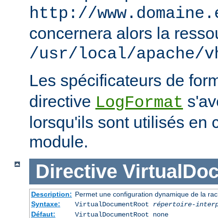
http://www.domaine.
concernera alors la resso
/usr/local/apache/v
Les spécificateurs de for
directive
s'avè
LogFormat
lorsqu'ils sont utilisés en
module.
Directive
VirtualDo
Description:
Permet une configuration dynamique de la rac
Syntaxe:
VirtualDocumentRoot
répertoire-inter
Défaut:
VirtualDocumentRoot none