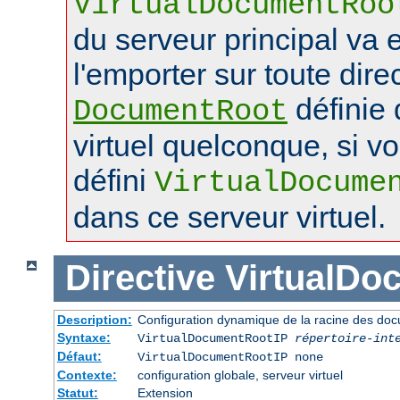
VirtualDocumentRoo
du serveur principal va 
l'emporter sur toute dire
définie 
DocumentRoot
virtuel quelconque, si v
défini
VirtualDocume
dans ce serveur virtuel.
Directive
VirtualDo
Description:
Configuration dynamique de la racine des doc
Syntaxe:
VirtualDocumentRootIP
répertoire-int
Défaut:
VirtualDocumentRootIP none
Contexte:
configuration globale, serveur virtuel
Statut:
Extension