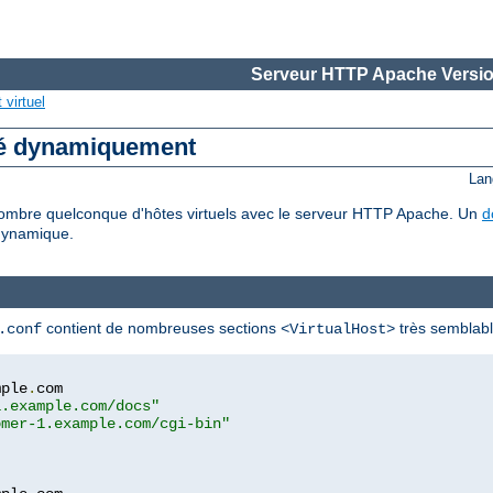
Serveur HTTP Apache Versio
virtuel
ré dynamiquement
Lan
mbre quelconque d'hôtes virtuels avec le serveur HTTP Apache. Un
d
dynamique.
contient de nombreuses sections
très semblable
.conf
<VirtualHost>
mple
.
com

1.example.com/docs"
omer-1.example.com/cgi-bin"