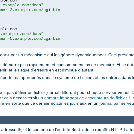
mple
.
com

2.example.com/docs"
omer-2.example.com/cgi-bin"
mple
.
com

N.example.com/docs"
omer-N.example.com/cgi-bin"
par un mécanisme qui les génère dynamiquement. Ceci présente 
ost>
ache démarre plus rapidement et consomme moins de mémoire. Et ce qui e
tenir, et le risque d'erreurs en est diminué d'autant.
s répertoires appropriés dans le système de fichiers et les entrées dans 
z pas définir un fichier journal différent pour chaque serveur virtuel. 
r cela nécessiterait un
nombre important de descripteurs de fichier
. Il
 en sorte que ce dernier éclate les journaux en un journal par serveur v
 adresse IP, et le contenu de l'en-tête
de la requête HTTP. La te
Host: