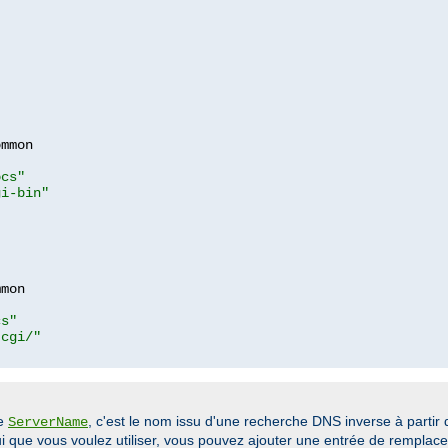
mmon

ocs"
gi-bin"
mon

cs"
-cgi/"
ve
, c'est le nom issu d'une recherche DNS inverse à partir 
ServerName
elui que vous voulez utiliser, vous pouvez ajouter une entrée de rempla