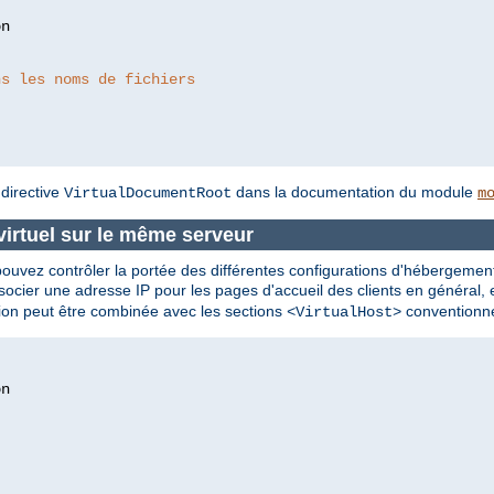
ns les noms de fichiers
 directive
dans la documentation du module
VirtualDocumentRoot
m
virtuel sur le même serveur
vez contrôler la portée des différentes configurations d'hébergement vi
cier une adresse IP pour les pages d'accueil des clients en général, e
tion peut être combinée avec les sections
conventionne
<VirtualHost>
n
