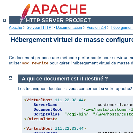
Apache
>
Serveur HTTP
>
Documentation
>
Version 2.4
>
Hébergement 
Hébergement virtuel de masse configu
Ce document propose une méthode performante pour servir un no
utiliser
pour gérer l'hébergement virtuel de masse 
mod_rewrite
A qui ce document est-il destiné ?
Les techniques décrites ici vous concernent si votre
apache2
<
VirtualHost
111.22
.
33.44
>
ServerName
                 customer-1
.
exa
DocumentRoot
"/www/hosts/customer-
ScriptAlias
"/cgi-bin/"
"/www/hosts/cust
</
VirtualHost
>
<
VirtualHost
111.22
.
33.44
>