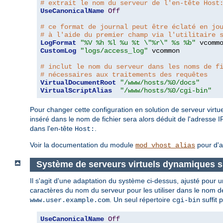
# extrait le nom du serveur de l'en-tête Host
UseCanonicalName
Off
# ce format de journal peut être éclaté en jo
# à l'aide du premier champ via l'utilitaire 
LogFormat
"%V %h %l %u %t \"%r\" %s %b"
CustomLog
"logs/access_log"
 vcommon

# inclut le nom du serveur dans les noms de f
# nécessaires aux traitements des requêtes
VirtualDocumentRoot
"/www/hosts/%0/docs"
VirtualScriptAlias
"/www/hosts/%0/cgi-bin"
Pour changer cette configuration en solution de serveur virtuel
inséré dans le nom de fichier sera alors déduit de l'adresse I
dans l'en-tête
.
Host:
Voir la documentation du module
pour d'a
mod_vhost_alias
Système de serveurs virtuels dynamiques si
Il s'agit d'une adaptation du système ci-dessus, ajusté pour
caractères du nom du serveur pour les utiliser dans le nom de
. Un seul répertoire
suffit 
www.user.example.com
cgi-bin
UseCanonicalName
Off