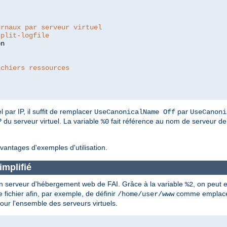
:
urnaux par serveur virtuel
split-logfile
ichiers ressources
 par IP, il suffit de remplacer
par
UseCanonicalName Off
UseCanoni
P du serveur virtuel. La variable
fait référence au nom de serveur de l
%0
vantages d'exemples d'utilisation.
mplifié
 un serveur d'hébergement web de FAI. Grâce à la variable
, on peut 
%2
 fichier afin, par exemple, de définir
comme emplace
/home/user/www
pour l'ensemble des serveurs virtuels.