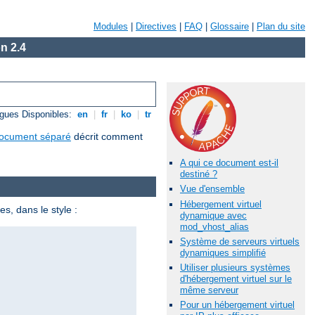
Modules
|
Directives
|
FAQ
|
Glossaire
|
Plan du site
n 2.4
gues Disponibles:
en
|
fr
|
ko
|
tr
ocument séparé
décrit comment
A qui ce document est-il
destiné ?
Vue d'ensemble
Hébergement virtuel
s, dans le style :
dynamique avec
mod_vhost_alias
Système de serveurs virtuels
dynamiques simplifié
Utiliser plusieurs systèmes
d'hébergement virtuel sur le
même serveur
Pour un hébergement virtuel