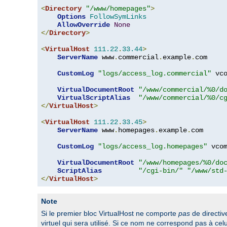
<
Directory
"/www/homepages"
>
Options
FollowSymLinks
AllowOverride
None
</
Directory
>
<
VirtualHost
111.22
.
33.44
>
ServerName
 www
.
commercial
.
example
.
com

CustomLog
"logs/access_log.commercial"
 vco
VirtualDocumentRoot
"/www/commercial/%0/d
VirtualScriptAlias
"/www/commercial/%0/c
</
VirtualHost
>
<
VirtualHost
111.22
.
33.45
>
ServerName
 www
.
homepages
.
example
.
com

CustomLog
"logs/access_log.homepages"
 vcom
VirtualDocumentRoot
"/www/homepages/%0/do
ScriptAlias
"/cgi-bin/"
"/www/std
</
VirtualHost
>
Note
Si le premier bloc VirtualHost ne comporte
pas
de directi
virtuel qui sera utilisé. Si ce nom ne correspond pas à c