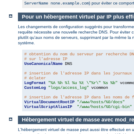
) pour éviter ce compor
ServerName none.example.com
Pour un hébergement virtuel par IP plus eff
Les changements de configuration suggérés pour transform
requête nécessite une nouvelle recherche DNS. Pour éviter ce
plutôt qu'aux noms de serveurs, supprimant par la-même la né
système.
# obtention du nom du serveur par recherche D
# sur l'adresse IP
UseCanonicalName
 DNS

# insertion de l'adresse IP dans les journaux
# éclater
LogFormat
"%A %h %l %u %t \"%r\" %s %b"
CustomLog
"logs/access_log"
 vcommon

# insertion de l'adresse IP dans les noms de 
VirtualDocumentRootIP
"/www/hosts/%0/docs"
VirtualScriptAliasIP
"/www/hosts/%0/cgi-bin"
Hébergement virtuel de masse avec mod_re
L'hébergement virtuel de masse peut aussi être effectué en u