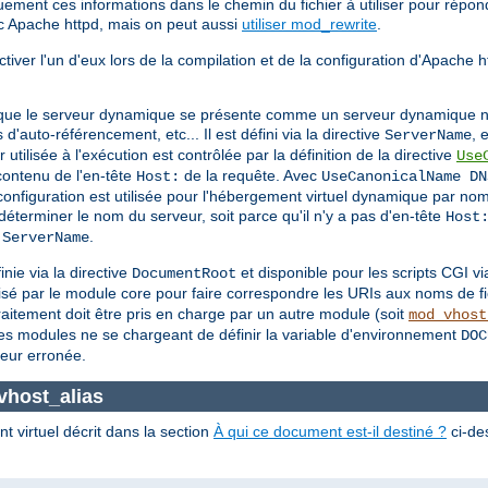
ement ces informations dans le chemin du fichier à utiliser pour répon
 Apache httpd, mais on peut aussi
utiliser mod_rewrite
.
ver l'un d'eux lors de la compilation et de la configuration d'Apache htt
r que le serveur dynamique se présente comme un serveur dynamique no
'auto-référencement, etc... Il est défini via la directive
, 
ServerName
r utilisée à l'exécution est contrôlée par la définition de la directive
Use
contenu de l'en-tête
de la requête. Avec
Host:
UseCanonicalName DN
configuration est utilisée pour l'hébergement virtuel dynamique par no
déterminer le nom du serveur, soit parce qu'il n'y a pas d'en-tête
Host
e
.
ServerName
nie via la directive
et disponible pour les scripts CGI v
DocumentRoot
tilisé par le module core pour faire correspondre les URIs aux noms de fi
raitement doit être pris en charge par un autre module (soit
mod_vhost
es modules ne se chargeant de définir la variable d'environnement
DOC
leur erronée.
vhost_alias
 virtuel décrit dans la section
À qui ce document est-il destiné ?
ci-des