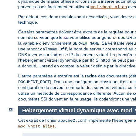
dynamique de masse utilisée ici consiste à insérer automatiqu
parvenir assez facilement en utilisant
avec
mod_vhost_alias
Par défaut, ces deux modules sont désactivés ; vous devez acti
technique.
Certains paramètres doivent être extraits de la requête pou
nom du serveur, que le serveur utilise pour générer des URLs d
la variable d'environnement
. Sa véritable valeu
SERVER_NAME
, le nom du serveur correspond au 
UseCanonicalName Off
DNS inverse sur l'adresse IP du serveur virtuel. La première 
l'hébergement virtuel dynamique par IP. Si httpd ne peut pas 
a échoué, il prend en compte la valeur définie par la directiv
L'autre paramètre à extraire est la racine des documents (défi
). Dans une configuration classique, il est u
DOCUMENT_ROOT
configuration du serveur comporte des serveurs virtuels, ce t
utilise un méthode de correspondance différente. Aucun de c
documents SSI doivent en faire usage, ils obtiendront une va
Hébergement virtuel dynamique avec mod_
Cet extrait de fichier
implémente l'hébergement
apache2.conf
.
mod_vhost_alias