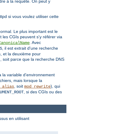
dre à la requête. On peut y
pd si vous voulez utiliser cette
rmal. Le plus important est le
et les CGIs peuvent s'y référer via
. Avec
CanonicalName
, il est extrait d'une recherche
S
m, et la deuxième pour
, soit parce que la recherche DNS
:
ia la variable d'environnement
chiers, mais lorsque la
, soit
), qui
_alias
mod_rewrite
, si des CGIs ou des
UMENT_ROOT
sus en utilisant