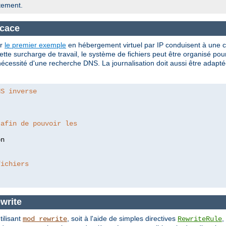
tement.
icace
er
le premier exemple
en hébergement virtuel par IP conduisent à une c
tte surcharge de travail, le système de fichiers peut être organisé po
cessité d'une recherche DNS. La journalisation doit aussi être adaptée
NS inverse
 afin de pouvoir les
fichiers
write
tilisant
, soit à l'aide de simples directives
,
mod_rewrite
RewriteRule