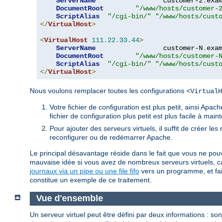
ServerName
                 customer-2
.
exa
DocumentRoot
"/www/hosts/customer-
ScriptAlias
"/cgi-bin/"
"/www/hosts/cust
</
VirtualHost
>
<
VirtualHost
111.22
.
33.44
>
ServerName
                 customer-N
.
exa
DocumentRoot
"/www/hosts/customer-
ScriptAlias
"/cgi-bin/"
"/www/hosts/cust
</
VirtualHost
>
Nous voulons remplacer toutes les configurations
<VirtualH
Votre fichier de configuration est plus petit, ainsi Ap
fichier de configuration plus petit est plus facile à main
Pour ajouter des serveurs virtuels, il suffit de créer le
reconfigurer ou de redémarrer Apache.
Le principal désavantage réside dans le fait que vous ne pouve
mauvaise idée si vous avez de nombreux serveurs virtuels, ca
journaux via un pipe ou une file fifo
vers un programme, et faire
constitue un exemple de ce traitement.
Vue d'ensemble
Un serveur virtuel peut être défini par deux informations : son