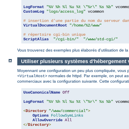
LogFormat
"%V %h %l %u %t \"%r\" %s %b"
CustomLog
"logs/access_log"
 vcommon

# insertion d'une partie du nom du serveur da
VirtualDocumentRoot
"/home/%2/www"
# répertoire cgi-bin unique
ScriptAlias
"/cgi-bin/"
"/www/std-cgi/"
Vous trouverez des exemples plus élaborés d'utilisation de la
Utiliser plusieurs systèmes d'hébergement 
Moyennant une configuration un peu plus compliquée, vous pou
normales de httpd. Par exemple, on peut asso
<VirtualHost>
commerciaux avec la configuration suivante. Cette configura
UseCanonicalName
Off
LogFormat
"%V %h %l %u %t \"%r\" %s %b"
 vcommo
<
Directory
"/www/commercial"
>
Options
FollowSymLinks
AllowOverride
All
</
Directory
>